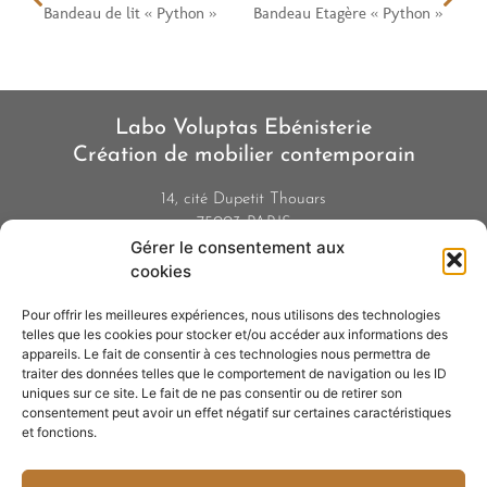
Bandeau de lit « Python »
Bandeau Etagère « Python »
Labo Voluptas Ebénisterie
Création de mobilier contemporain
14, cité Dupetit Thouars
75003 PARIS
Gérer le consentement aux
01 42 77 48 51
cookies
06 84 01 24 32
Pour offrir les meilleures expériences, nous utilisons des technologies
Contact
telles que les cookies pour stocker et/ou accéder aux informations des
Politique de confidentialité
appareils. Le fait de consentir à ces technologies nous permettra de
Cookies
traiter des données telles que le comportement de navigation ou les ID
uniques sur ce site. Le fait de ne pas consentir ou de retirer son
Informations légales
consentement peut avoir un effet négatif sur certaines caractéristiques
Conditions générales de vente
et fonctions.